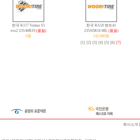
한국 K117 Ventus S1
한국 RA18 벤트라
evo2 235/40R19
(품절)
235/65R16 08L
(품절)
0원
142,000원
[1]
[2]
[3]
[4]
[5]
[6]
[7]
회사소개