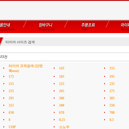
타이어 사이즈 검색
533건
타이어 규격검색 (단면
145
155
폭mm)
175
185
195
215
225
235
255
265
275
295
300
305
325
500
550
650
670
700
8
8.25
8.5
UHP
스노우