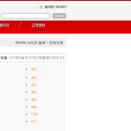
타이어 사이즈 검색
>
전체조회
정렬 :
[가격]
[높은가격]
[제품명]
[제조사]
165
205
245
285
315
600
7.50
9.5