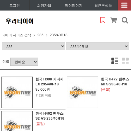
로그인
회원가입
마이페이지
최근본상품
타이어 사이즈 검색
235
235/40R18
정렬
한국 H308 키너지
한국 H472 벤투스
EX 235/40R18
air S 235/40R18
95,000원
(품절)
112원 적립
한국 H462 벤투스
S2 AS 235/40R18
(품절)