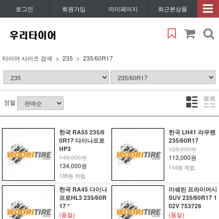
로그인
회원가입
마이페이지
최근본상품
타이어 사이즈 검색
235
235/60R17
정렬
한국 RA55 235/6
한국 LH41 라우펜
0R17 다이나프로
235/60R17
HP3
128,000원
149,000원
113,000원
134,000원
114원 적립
135원 적립
한국 RA45 다이나
미쉐린 프라이머시
프로HL3 235/60R
SUV 235/60R17 1
17 *
02V 753726
(품절)
(품절)