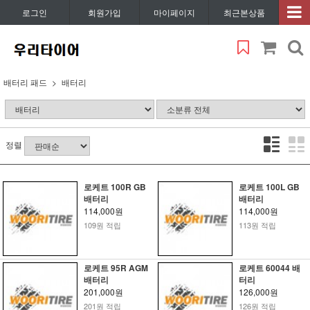
로그인
회원가입
마이페이지
최근본상품
배터리 패드
배터리
정렬
로케트 100R GB
로케트 100L GB
배터리
배터리
114,000원
114,000원
109원 적립
113원 적립
로케트 95R AGM
로케트 60044 배
배터리
터리
201,000원
126,000원
201원 적립
126원 적립