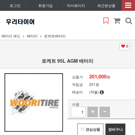
로그인
회원가입
마이페이지
최근본상품
배터리 패드
배터리
로케트배터리
0
로케트 95L AGM 배터리
201,000
상품가
원
적립금
201원
배송비
(착불)
수량
관심상품
장바구니