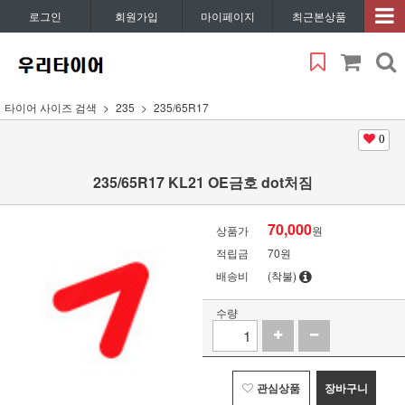
로그인
회원가입
마이페이지
최근본상품
타이어 사이즈 검색
235
235/65R17
0
235/65R17 KL21 OE금호 dot처짐
70,000
상품가
원
적립금
70원
배송비
(착불)
수량
관심상품
장바구니