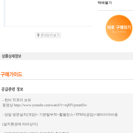
택배불가
- 헌터 TCR1S 보유
동영상 https://www.youtube.com/watch?v=rqMVprmn6Jw
- 당일 방문설치(개당)= 기본탈부착+휠밸런스+TPMS(공임)+폐타이어비용
(설치환경에 따라상이)