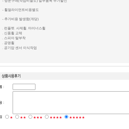
- 방문구매(작업비별도) 일부품목 추가할인
- 휠얼라이먼트비용별도
- 추가비용 발생함(개당)
. 런플렛. 사제휠. 마이너스휠
. 신품휠 교체
. 스피아 탈부착
. 공명휠
. 공기압 센서 이식작업
 :
 :
점
★
★★
★★★
★★★★
★★★★★