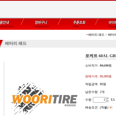
배터리 패드
>
배터
배터리 패드
로케트 60AL G
소비자가 :
83,230
원
판매가격 :
86,000원
적립금액 :
80원
남은수량 : 2개
수량
EA
배송조건 : (착불)