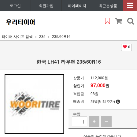
로그인
회원가입
마이페이지
최근본상품
타이어 사이즈 검색
235
235/60R16
0
한국 LH41 라우펜 235/60R16
상품가
112,000원
97,000
할인가
원
적립금
98원
배송비
개별(비례추가)
수량
상품이 품절되었습니다.