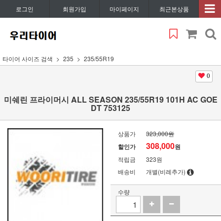
로그인
회원가입
마이페이지
최근본상품
타이어 사이즈 검색
235
235/55R19
0
미쉐린 프라이머시 ALL SEASON 235/55R19 101H AC GOE
DT 753125
상품가
323,000원
308,000
할인가
원
적립금
323원
배송비
개별(비례추가)
수량