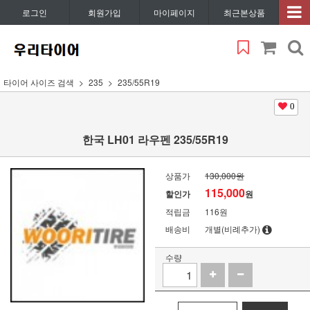
로그인
회원가입
마이페이지
최근본상품
타이어 사이즈 검색
235
235/55R19
0
한국 LH01 라우펜 235/55R19
상품가
130,000원
115,000
할인가
원
적립금
116원
배송비
개별(비례추가)
수량